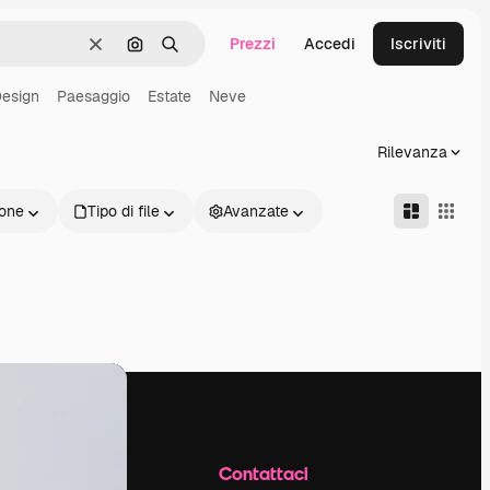
Prezzi
Accedi
Iscriviti
Cancella
Cerca per immagine
Ricerca
esign
Paesaggio
Estate
Neve
Rilevanza
one
Tipo di file
Avanzate
Azienda
Contattaci