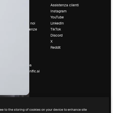
Prezzi
Assistenza clienti
Chi siamo
Instagram
Recensioni
YouTube
Lavora con noi
LinkedIn
Cerca tendenze
TikTok
Blog
Discord
Eventi
X
Slidesgo
Reddit
e
Vendi i tuoi
contenuti
Sala stampa
Cerchi magnific.ai
ree to the storing of cookies on your device to enhance site