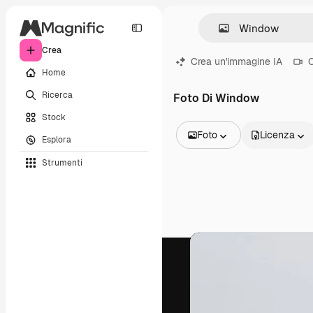
Crea
Crea un'immagine IA
C
Home
Ricerca
Foto Di Window
Stock
Foto
Licenza
Esplora
Tutte le immagini
Strumenti
Vettori
Illustrazioni
Foto
PSD
Modelli
Mockup
Video
Clip video
Motion graphic
Modelli di video
Icone
Modelli 3D
Font