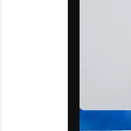
La piattaforma c
migliori lavori. 
creativi, impres
Italiano
Copyright © 2010