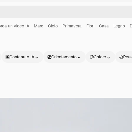
rea un video IA
Mare
Cielo
Primavera
Fiori
Casa
Legno
D
Contenuto IA
Orientamento
Colore
Pers
Prodotti
Inizia