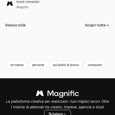
Icona computer
Magnific
Stesso stile
Scopri tutte
scrivania
persone
sul posto di lavoro
computer
el
La piattaforma creativa per realizzare i tuoi migliori lavori. Oltre
1 milione di abbonati tra creativi, imprese, agenzie e studi.
Italiano