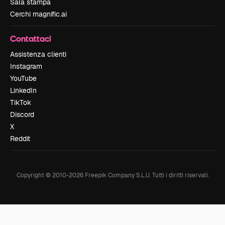
Sala stampa
Cerchi magnific.ai
Contattaci
Assistenza clienti
Instagram
YouTube
LinkedIn
TikTok
Discord
X
Reddit
Copyright © 2010-
2026
Freepik Company S.L.U.
Tutti i diritti riservati
.