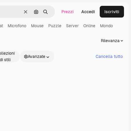
Prezzi
Accedi
Iscriviti
Cancella
Cerca per immagine
Ricerca
at
Microfono
Mouse
Puzzle
Server
Online
Mondo
Rilevanza
llezioni
Avanzate
Cancella tutto
di stili