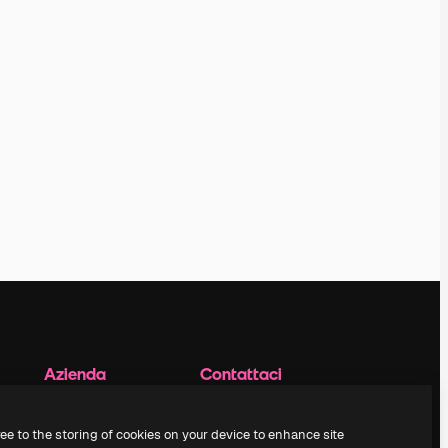
Azienda
Contattaci
Prezzi
Assistenza clienti
Chi siamo
Instagram
ree to the storing of cookies on your device to enhance site