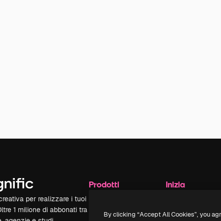
Prodotti
Inizia
reativa per realizzare i tuoi
Spaces
Academy
Oltre 1 milione di abbonati tra
Assistente IA
Documentazione
By clicking “Accept All Cookies”, you ag
e, agenzie e studi.