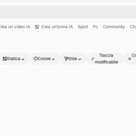
rea un video IA
Crea un'icona IA
Sport
Pc
Community
Ch
Traccia
Co
Statica
Colore
Stile
modificabile
Statica
Animata
Sticker
Interfaccia