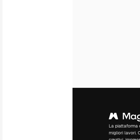
La piattaforma c
migliori lavori. 
creativi, impres