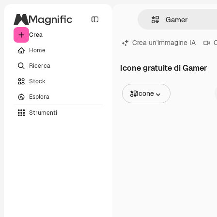
Crea
Crea un'immagine IA
C
Home
Ricerca
Icone gratuite di Gamer
Stock
Icone
Esplora
Tutte le immagini
Strumenti
Vettori
Illustrazioni
Foto
PSD
Modelli
Mockup
Video
Clip video
Motion graphic
Modelli di video
Icone
Modelli 3D
Font