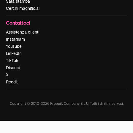
Sala stampa
Cerchi magnific.ai
Contattaci
Assistenza clienti
Instagram
YouTube
LinkedIn
TikTok
Discord
X
Reddit
Copyright © 2010-
2026
Freepik Company S.L.U.
Tutti i diritti riservati
.