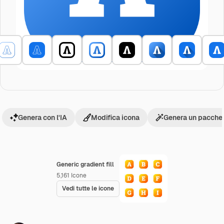
Genera con l'IA
Modifica icona
Genera un pacchet
Generic gradient fill
5,161
Icone
Vedi tutte le icone