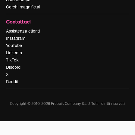
Cerchi magnific.ai
Contattaci
Assistenza clienti
Instagram
YouTube
LinkedIn
TikTok
Discord
X
Reddit
Copyright © 2010-
2026
Freepik Company S.L.U.
Tutti i diritti riservati
.