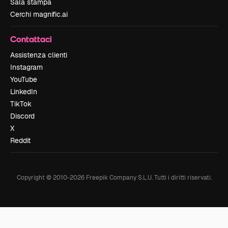
Sala stampa
Cerchi magnific.ai
Contattaci
Assistenza clienti
Instagram
YouTube
LinkedIn
TikTok
Discord
X
Reddit
Copyright © 2010-
2026
Freepik Company S.L.U.
Tutti i diritti riservati
.