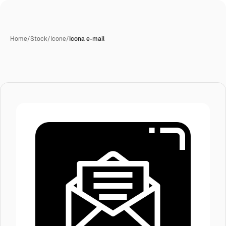
Home
/
Stock
/
Icone
/
Icona e-mail