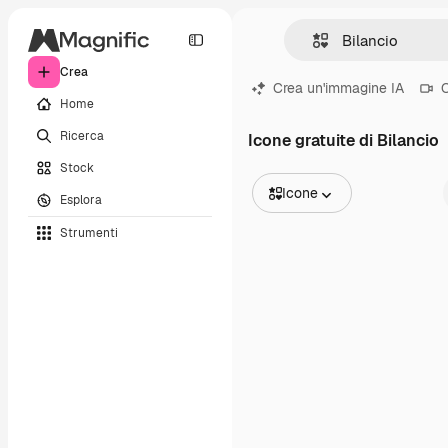
Crea
Crea un'immagine IA
C
Home
Ricerca
Icone gratuite di Bilancio
Stock
Icone
Esplora
Tutte le immagini
Strumenti
Vettori
Illustrazioni
Foto
PSD
Modelli
Mockup
Video
Clip video
Motion graphic
Modelli di video
Icone
Modelli 3D
Font