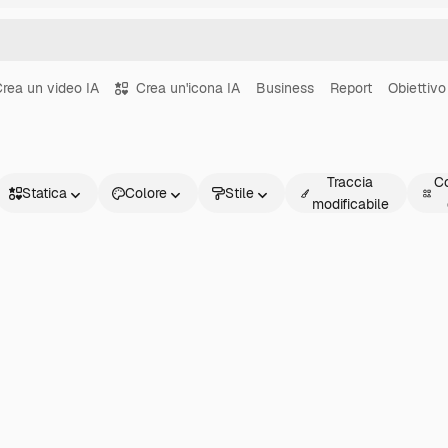
rea un video IA
Crea un'icona IA
Business
Report
Obiettivo
Traccia
Co
Statica
Colore
Stile
modificabile
Statica
Animata
Sticker
Interfaccia