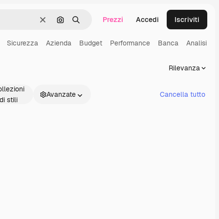
Prezzi
Accedi
Iscriviti
Cancella
Cerca per immagine
Ricerca
Sicurezza
Azienda
Budget
Performance
Banca
Analisi
F
Rilevanza
llezioni
Avanzate
Cancella tutto
di stili