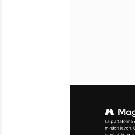
La piattaforma c
migliori lavori. 
creativi, impres