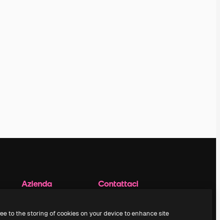
Azienda
Contattaci
Prezzi
Assistenza clienti
Chi siamo
Instagram
ree to the storing of cookies on your device to enhance site