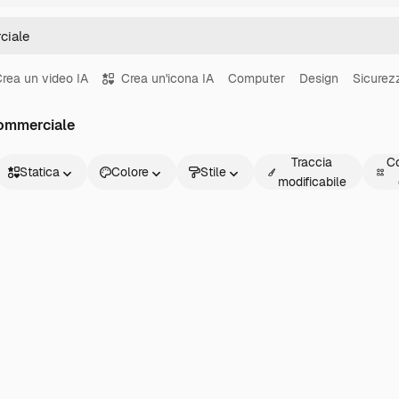
rea un video IA
Crea un'icona IA
Computer
Design
Sicurez
commerciale
Traccia
Co
Statica
Colore
Stile
modificabile
Statica
Animata
Sticker
Interfaccia