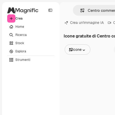
Crea
Crea un'immagine IA
C
Home
Ricerca
Icone gratuite di Centro 
Stock
Icone
Esplora
Tutte le immagini
Strumenti
Vettori
Illustrazioni
Foto
PSD
Modelli
Mockup
Video
Clip video
Motion graphic
Modelli di video
Icone
Modelli 3D
Font