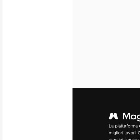
La piattaforma c
migliori lavori. 
creativi, impres