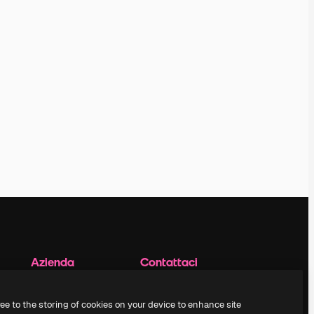
Azienda
Contattaci
Prezzi
Assistenza clienti
Chi siamo
Instagram
ree to the storing of cookies on your device to enhance site