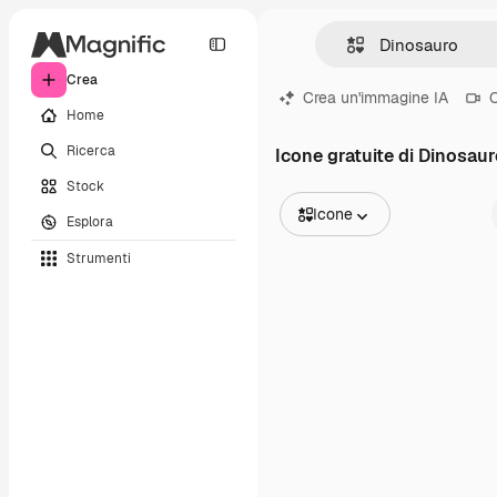
Crea
Crea un'immagine IA
C
Home
Ricerca
Icone gratuite di Dinosau
Stock
Icone
Esplora
Tutte le immagini
Strumenti
Vettori
Illustrazioni
Foto
PSD
Modelli
Mockup
Video
Clip video
Motion graphic
Modelli di video
Icone
Modelli 3D
Font