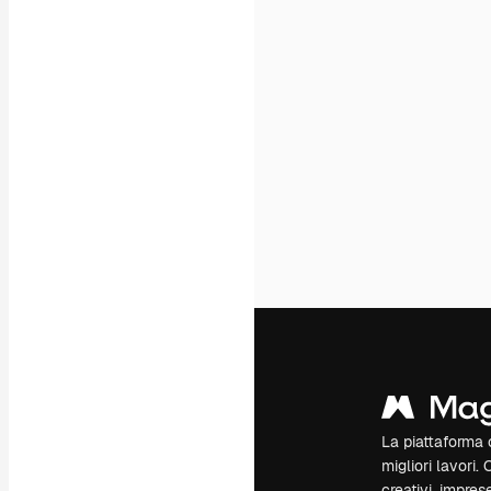
La piattaforma c
migliori lavori. 
creativi, impres