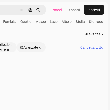
Prezzi
Accedi
Iscriviti
Cancella
Cerca per immagine
Ricerca
Famiglia
Occhio
Museo
Lago
Albero
Stella
Stomaco
Rilevanza
llezioni
Avanzate
Cancella tutto
di stili