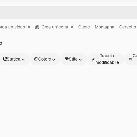
rea un video IA
Crea un'icona IA
Cuore
Montagna
Cervello
ro
Traccia
Co
Statica
Colore
Stile
modificabile
Statica
Animata
Sticker
Interfaccia