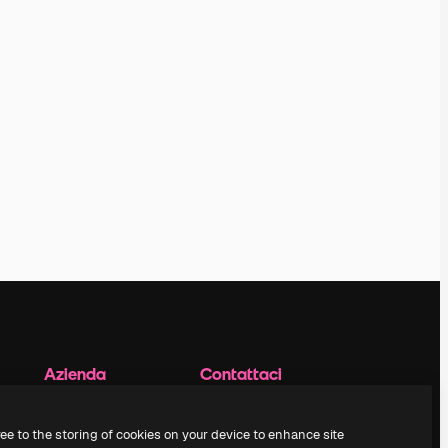
Azienda
Contattaci
Prezzi
Assistenza clienti
Chi siamo
Instagram
ree to the storing of cookies on your device to enhance site