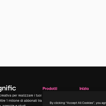
Prodotti
Inizia
reativa per realizzare i tuoi
Spaces
Academy
Oltre 1 milione di abbonati tra
Assistente IA
Documentazione
By clicking “Accept All Cookies”, you ag
e, agenzie e studi.