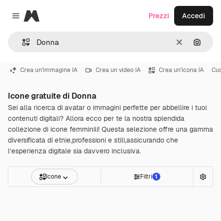
Magnific
Prezzi
Accedi
Close menu
Cancella
Cerca 
Crea un'immagine IA
Crea un video IA
Crea un'icona IA
Cu
Icone gratuite di Donna
Sei alla ricerca di avatar o immagini perfette per abbellire i tuoi
contenuti digitali? Allora ecco per te la nostra splendida
collezione di icone femminili! Questa selezione offre una gamma
diversificata di etnie,professioni e stili,assicurando che
l’esperienza digitale sia davvero inclusiva.
Icone
Filtri
1