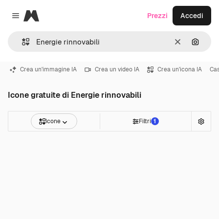
Magnific
Prezzi
Accedi
Close menu
Cancella
Cerca 
Crea un'immagine IA
Crea un video IA
Crea un'icona IA
Ca
Icone gratuite di Energie rinnovabili
Icone
Filtri
1