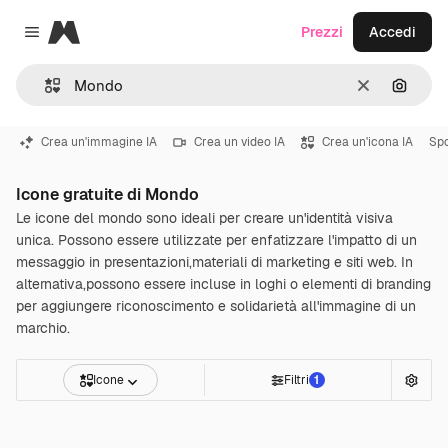
Magnific
Prezzi
Accedi
Close menu
Cancella
Cerca 
Crea un'immagine IA
Crea un video IA
Crea un'icona IA
Spo
Icone gratuite di Mondo
Le icone del mondo sono ideali per creare un'identità visiva
unica. Possono essere utilizzate per enfatizzare l'impatto di un
messaggio in presentazioni,materiali di marketing e siti web. In
alternativa,possono essere incluse in loghi o elementi di branding
per aggiungere riconoscimento e solidarietà all'immagine di un
marchio.
Icone
Filtri
1