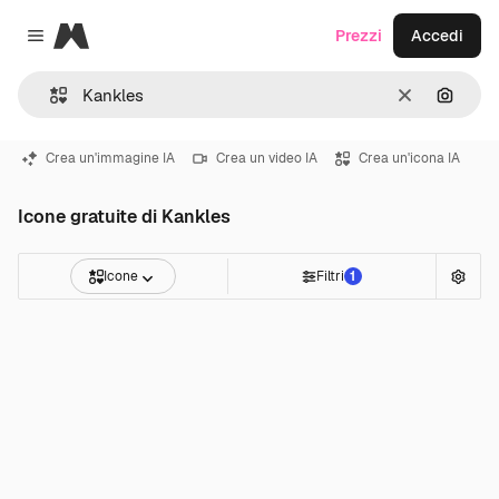
Magnific
Prezzi
Accedi
Close menu
Cancella
Cerca 
Crea un'immagine IA
Crea un video IA
Crea un'icona IA
Icone gratuite di Kankles
Icone
Filtri
1