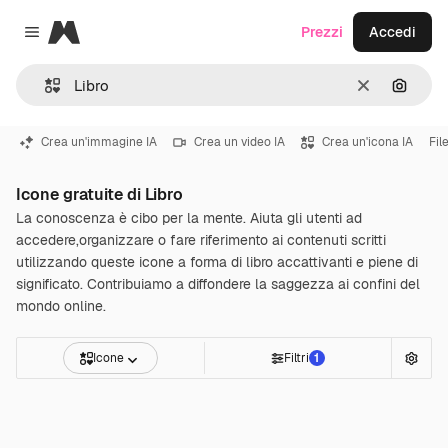
Magnific
Prezzi
Accedi
Close menu
Cancella
Cerca 
Crea un'immagine IA
Crea un video IA
Crea un'icona IA
Fil
Icone gratuite di Libro
La conoscenza è cibo per la mente. Aiuta gli utenti ad
accedere,organizzare o fare riferimento ai contenuti scritti
utilizzando queste icone a forma di libro accattivanti e piene di
significato. Contribuiamo a diffondere la saggezza ai confini del
mondo online.
Icone
Filtri
1