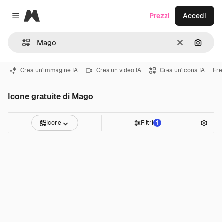
Magnific
Prezzi
Accedi
Close menu
Cancella
Cerca 
Crea un'immagine IA
Crea un video IA
Crea un'icona IA
Fre
Icone gratuite di Mago
Icone
Filtri
1