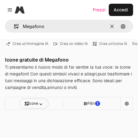
Magnific
Prezzi
Accedi
Close menu
Cancella
Cerca 
Crea un'immagine IA
Crea un video IA
Crea un'icona IA
Sic
Icone gratuite di Megafono
Ti presentiamo il nuovo modo di far sentire la tua voce: le icone
di megafoni! Con questi simboli vivaci e allegri,puoi trasformare i
tuoi messaggi in una dichiarazione efficace. Sono ideali per
campagne di vendita,annunci o inviti.
Icone
Filtri
1