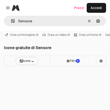
Magnific
Prezzi
Accedi
Close menu
Cancella
Cerca 
Crea un'immagine IA
Crea un video IA
Crea un'icona IA
Ca
Icone gratuite di Sensore
Icone
Filtri
1