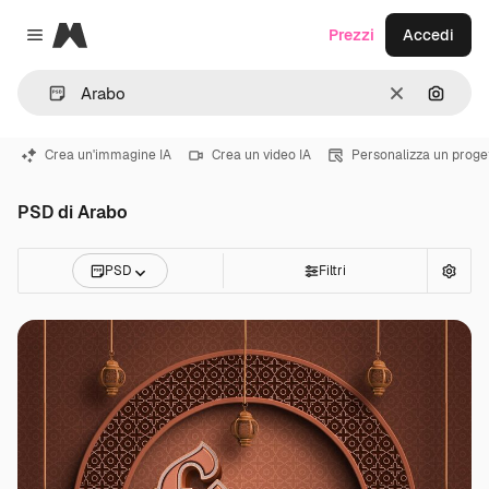
Magnific
Prezzi
Accedi
Close menu
Cancella
Cerca 
Crea un'immagine IA
Crea un video IA
Personalizza un proge
PSD di Arabo
PSD
Filtri