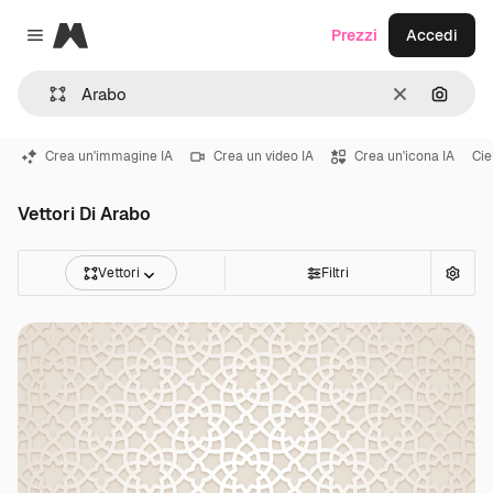
Magnific
Prezzi
Accedi
Close menu
Cancella
Cerca 
Crea un'immagine IA
Crea un video IA
Crea un'icona IA
Cie
Vettori Di Arabo
Vettori
Filtri