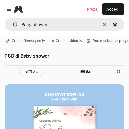
Magnific
Prezzi
Accedi
Close menu
Cancella
Cerca 
Crea un'immagine IA
Crea un video IA
Personalizza un proge
PSD di Baby shower
PSD
Filtri