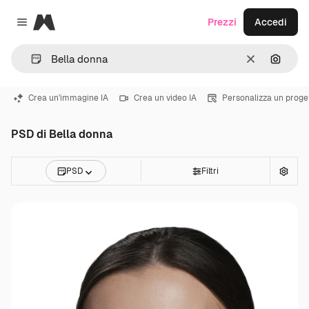
Magnific
Prezzi
Accedi
Close menu
Cancella
Cerca 
Crea un'immagine IA
Crea un video IA
Personalizza un proge
PSD di Bella donna
PSD
Filtri