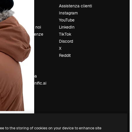
Prezzi
Assistenza clienti
Chi siamo
Instagram
Recensioni
YouTube
Lavora con noi
LinkedIn
Cerca tendenze
TikTok
Blog
Discord
Eventi
X
Slidesgo
Reddit
e
Vendi i tuoi
contenuti
Sala stampa
Cerchi magnific.ai
ree to the storing of cookies on your device to enhance site