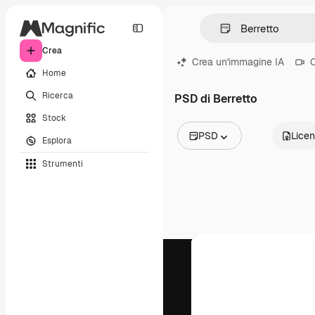
Crea
Crea un'immagine IA
C
Home
Ricerca
PSD di Berretto
Stock
PSD
Lice
Esplora
Tutte le immagini
Strumenti
Vettori
Illustrazioni
Foto
PSD
Modelli
Mockup
Video
Clip video
Motion graphic
Modelli di video
Icone
Modelli 3D
Font