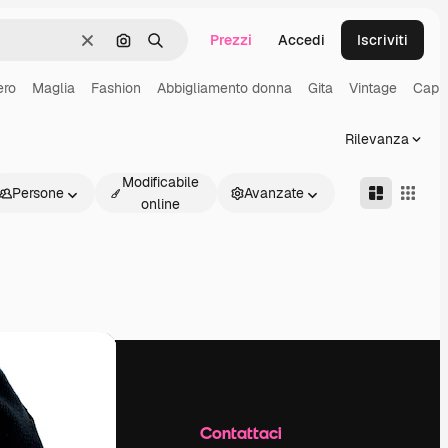
Prezzi
Accedi
Iscriviti
Cancella
Cerca per immagine
Ricerca
ero
Maglia
Fashion
Abbigliamento donna
Gita
Vintage
Cappe
Rilevanza
Modificabile
Persone
Avanzate
online
Azienda
Contattaci