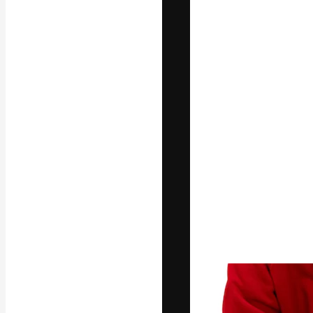
La piattaforma c
migliori lavori. 
creativi, impres
Italiano
Copyright © 2010