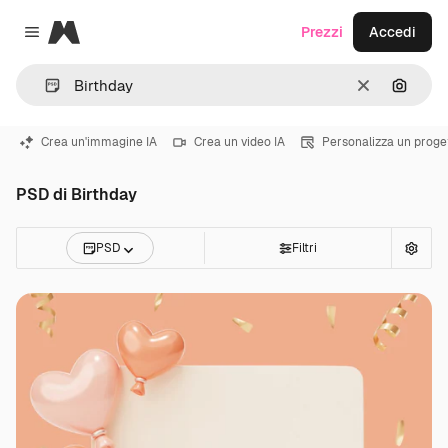
Magnific
Prezzi
Accedi
Close menu
Cancella
Cerca 
Crea un'immagine IA
Crea un video IA
Personalizza un proge
PSD di Birthday
PSD
Filtri