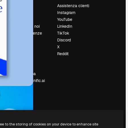
Prezzi
Assistenza clienti
Chi siamo
Instagram
Recensioni
YouTube
Lavora con noi
LinkedIn
Cerca tendenze
TikTok
Blog
Discord
Eventi
X
Slidesgo
Reddit
e
Vendi i tuoi
contenuti
Sala stampa
Cerchi magnific.ai
ree to the storing of cookies on your device to enhance site