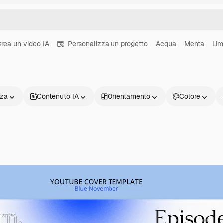
rea un video IA
Personalizza un progetto
Acqua
Menta
Li
nza
Contenuto IA
Orientamento
Colore
Prodotti
Inizia