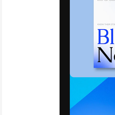
La piattaforma c
migliori lavori. 
creativi, impres
Italiano
Copyright © 2010