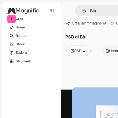
Crea
Crea un'immagine IA
C
Home
Ricerca
PSD di Blu
Stock
PSD
Lice
Esplora
Tutte le immagini
Strumenti
Vettori
Illustrazioni
Foto
PSD
Modelli
Mockup
Video
Clip video
Motion graphic
Modelli di video
Icone
Modelli 3D
Font