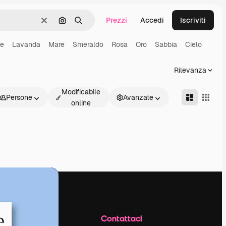
Prezzi
Accedi
Iscriviti
Cancella
Cerca per immagine
Ricerca
me
Lavanda
Mare
Smeraldo
Rosa
Oro
Sabbia
Cielo
Rilevanza
Modificabile
Persone
Avanzate
online
Azienda
Contattaci