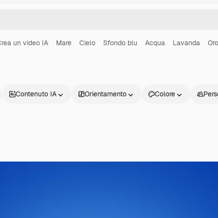
rea un video IA
Mare
Cielo
Sfondo blu
Acqua
Lavanda
Or
Contenuto IA
Orientamento
Colore
Pers
Prodotti
Inizia