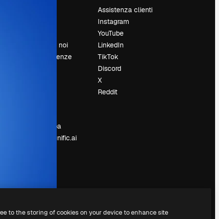
Prezzi
Assistenza clienti
Chi siamo
Instagram
Recensioni
YouTube
Lavora con noi
LinkedIn
Cerca tendenze
TikTok
Blog
Discord
Eventi
X
Slidesgo
Reddit
e
Vendi i tuoi
contenuti
Sala stampa
Cerchi magnific.ai
ree to the storing of cookies on your device to enhance site