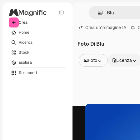
Crea
Crea un'immagine IA
C
Home
Ricerca
Foto Di Blu
Stock
Foto
Licenza
Esplora
Tutte le immagini
Strumenti
Vettori
Illustrazioni
Foto
PSD
Modelli
Mockup
Video
Clip video
Motion graphic
Modelli di video
Icone
Modelli 3D
Font