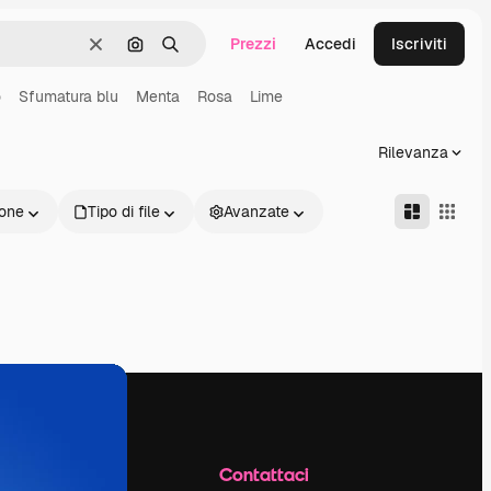
Prezzi
Accedi
Iscriviti
Cancella
Cerca per immagine
Ricerca
o
Sfumatura blu
Menta
Rosa
Lime
Rilevanza
one
Tipo di file
Avanzate
Azienda
Contattaci