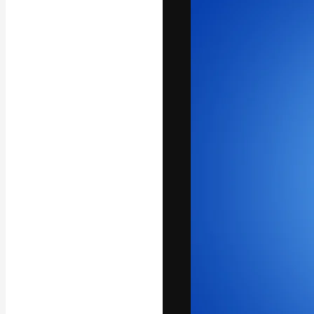
La piattaforma c
migliori lavori. 
creativi, impres
Italiano
Copyright © 2010