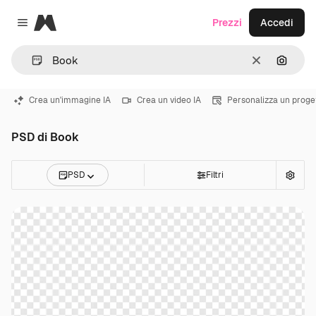
Magnific
Prezzi
Accedi
Close menu
Cancella
Cerca 
Crea un'immagine IA
Crea un video IA
Personalizza un proge
PSD di Book
PSD
Filtri