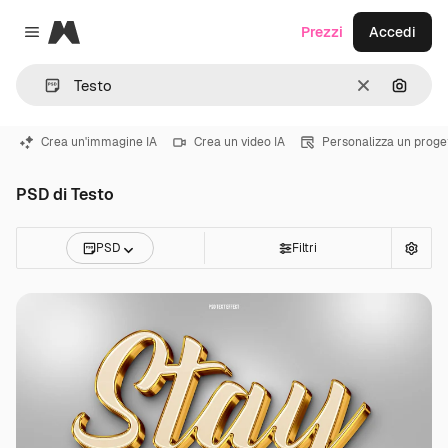
Magnific
Prezzi
Accedi
Close menu
Cancella
Cerca 
Crea un'immagine IA
Crea un video IA
Personalizza un proge
PSD di Testo
PSD
Filtri