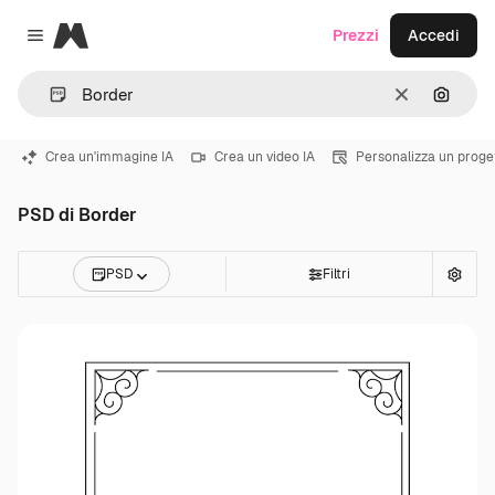
Magnific
Prezzi
Accedi
Close menu
Cancella
Cerca 
Crea un'immagine IA
Crea un video IA
Personalizza un proge
PSD di Border
PSD
Filtri