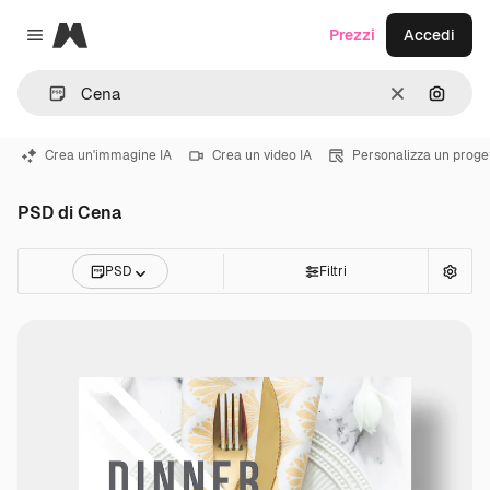
Magnific
Prezzi
Accedi
Close menu
Cancella
Cerca 
Crea un'immagine IA
Crea un video IA
Personalizza un proge
PSD di Cena
PSD
Filtri