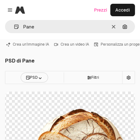
Magnific
Prezzi
Accedi
Close menu
Cancella
Cerca 
Crea un'immagine IA
Crea un video IA
Personalizza un proge
PSD di Pane
PSD
Filtri