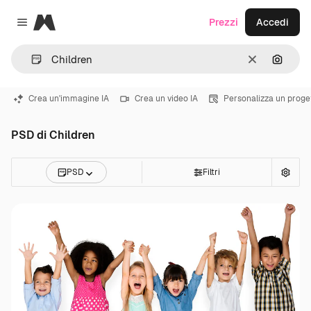
Magnific
Prezzi
Accedi
Close menu
Cancella
Cerca 
Crea un'immagine IA
Crea un video IA
Personalizza un proge
PSD di Children
PSD
Filtri