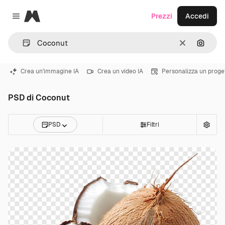
Magnific
Prezzi
Accedi
Close menu
Cancella
Cerca 
Crea un'immagine IA
Crea un video IA
Personalizza un proge
PSD di Coconut
PSD
Filtri