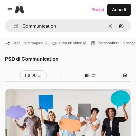
Magnific
Prezzi
Accedi
Close menu
Cancella
Cerca 
Crea un'immagine IA
Crea un video IA
Personalizza un proge
PSD di Communication
PSD
Filtri