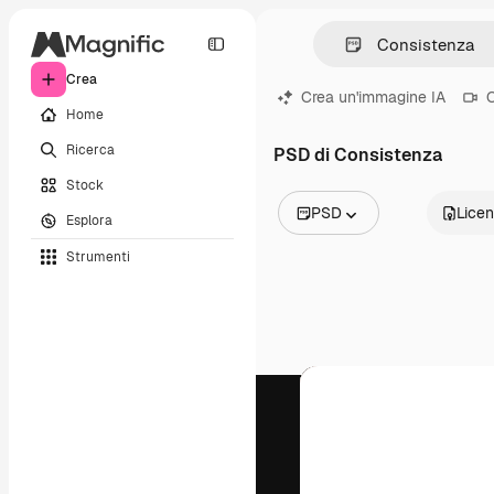
Crea
Crea un'immagine IA
C
Home
Ricerca
PSD di Consistenza
Stock
PSD
Lice
Esplora
Tutte le immagini
Strumenti
Vettori
Illustrazioni
Foto
PSD
Modelli
Mockup
Video
Clip video
Motion graphic
Modelli di video
Icone
Modelli 3D
Font