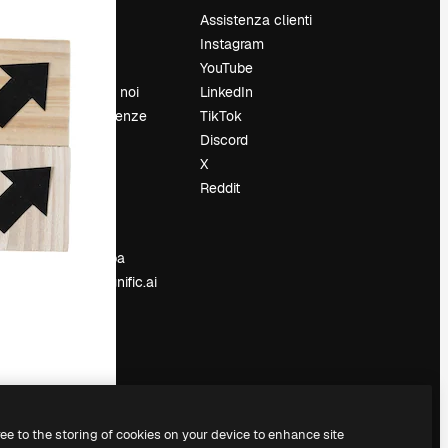
Prezzi
Assistenza clienti
Chi siamo
Instagram
Recensioni
YouTube
Lavora con noi
LinkedIn
Cerca tendenze
TikTok
Blog
Discord
Eventi
X
Slidesgo
Reddit
e
Vendi i tuoi
contenuti
Sala stampa
Cerchi magnific.ai
ree to the storing of cookies on your device to enhance site