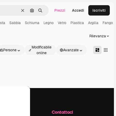
Prezzi
Accedi
Iscriviti
Cancella
Cerca per immagine
Ricerca
sta
Sabbia
Schiuma
Legno
Vetro
Plastica
Argilla
Fango
Rilevanza
Modificabile
Persone
Avanzate
online
Azienda
Contattaci