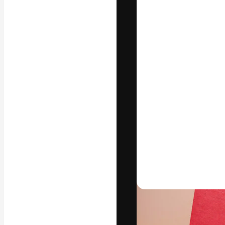
La piattaforma c
migliori lavori. 
creativi, impres
Italiano
Copyright © 2010