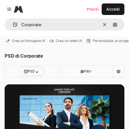
Magnific
Prezzi
Accedi
Close menu
Cancella
Cerca 
Crea un'immagine IA
Crea un video IA
Personalizza un proge
PSD di Corporate
PSD
Filtri