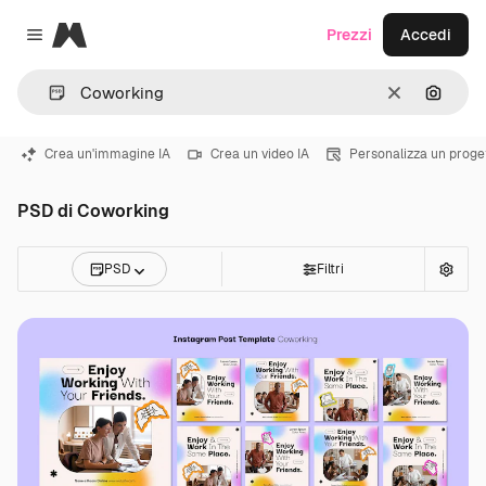
Magnific
Prezzi
Accedi
Close menu
Cancella
Cerca 
Crea un'immagine IA
Crea un video IA
Personalizza un proge
PSD di Coworking
PSD
Filtri