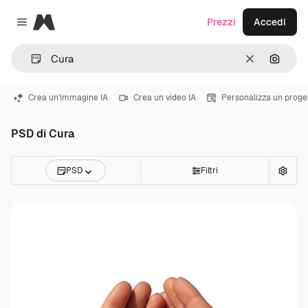
Magnific
Prezzi
Accedi
Close menu
Cancella
Cerca 
Crea un'immagine IA
Crea un video IA
Personalizza un proge
PSD di Cura
PSD
Filtri