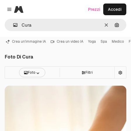
Magnific
Prezzi
Accedi
Close menu
Cancella
Cerca 
Crea un'immagine IA
Crea un video IA
Yoga
Spa
Medico
F
Foto Di Cura
Foto
Filtri