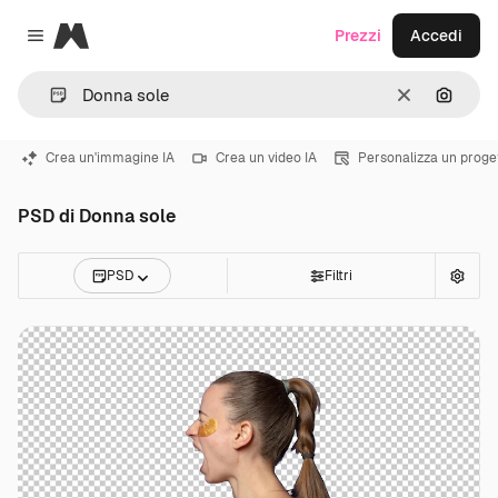
Magnific
Prezzi
Accedi
Close menu
Cancella
Cerca 
Crea un'immagine IA
Crea un video IA
Personalizza un proge
PSD di Donna sole
PSD
Filtri