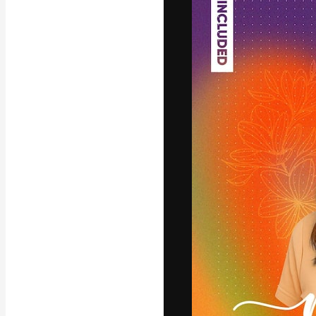
La piattaforma c
migliori lavori. 
creativi, impres
Italiano
Copyright © 2010