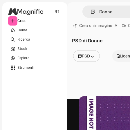
Crea
Crea un'immagine IA
C
Home
Ricerca
PSD di Donne
Stock
PSD
Lice
Esplora
Tutte le immagini
Strumenti
Vettori
Illustrazioni
Foto
PSD
Modelli
Mockup
Video
Clip video
Motion graphic
Modelli di video
Icone
Modelli 3D
Font