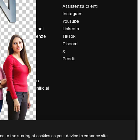
Prezzi
Assistenza clienti
Chi siamo
Instagram
Recensioni
YouTube
Lavora con noi
LinkedIn
Cerca tendenze
TikTok
Blog
Discord
Eventi
X
Slidesgo
Reddit
e
Vendi i tuoi
contenuti
Sala stampa
Cerchi magnific.ai
ree to the storing of cookies on your device to enhance site