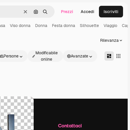
Prezzi
Accedi
Iscriviti
Cancella
Cerca per immagine
Ricerca
asa
Viso donna
Donna
Festa donna
Silhouette
Viaggio
Cape
Rilevanza
Modificabile
Persone
Avanzate
online
Azienda
Contattaci