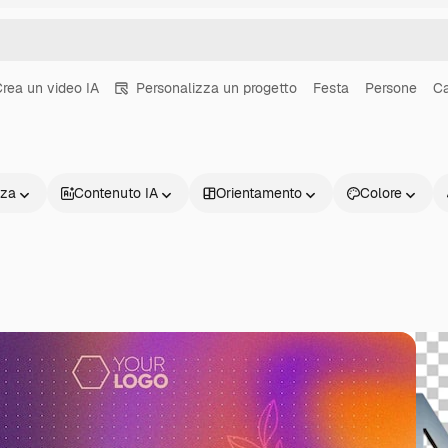
rea un video IA
Personalizza un progetto
Festa
Persone
C
nza
Contenuto IA
Orientamento
Colore
Prodotti
Inizia