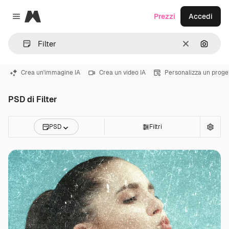
Magnific
Prezzi
Accedi
Close menu
Cancella
Cerca 
Crea un'immagine IA
Crea un video IA
Personalizza un proge
PSD di Filter
PSD
Filtri