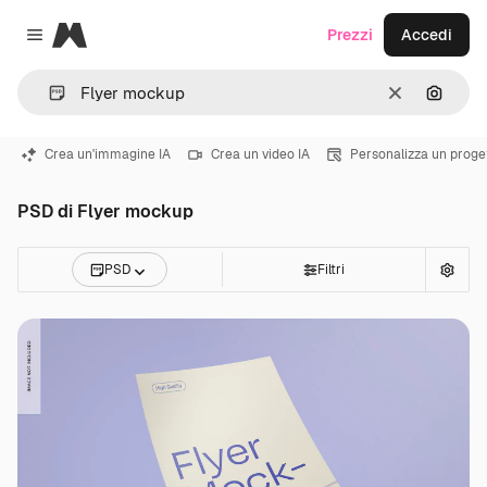
Magnific
Prezzi
Accedi
Close menu
Cancella
Cerca 
Crea un'immagine IA
Crea un video IA
Personalizza un proge
PSD di Flyer mockup
PSD
Filtri