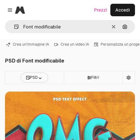
Magnific
Prezzi
Accedi
Close menu
Cancella
Cerca 
Crea un'immagine IA
Crea un video IA
Personalizza un proge
PSD di Font modificabile
PSD
Filtri