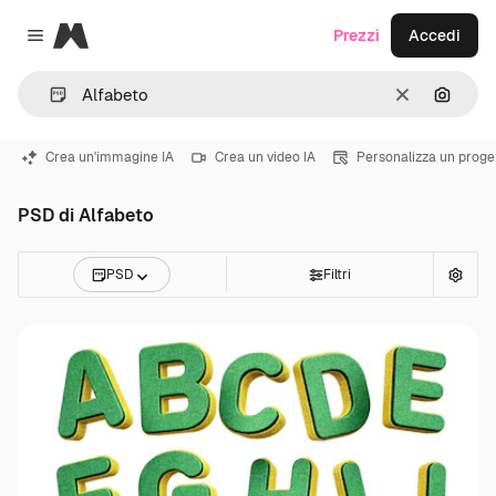
Magnific
Prezzi
Accedi
Close menu
Cancella
Cerca 
Crea un'immagine IA
Crea un video IA
Personalizza un proge
PSD di Alfabeto
PSD
Filtri