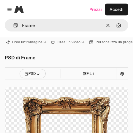
Magnific
Prezzi
Accedi
Close menu
Cancella
Cerca 
Crea un'immagine IA
Crea un video IA
Personalizza un proge
PSD di Frame
PSD
Filtri