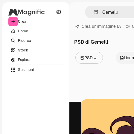
Crea
Crea un'immagine IA
C
Home
Ricerca
PSD di Gemelli
Stock
PSD
Lice
Esplora
Tutte le immagini
Strumenti
Vettori
Illustrazioni
Foto
PSD
Modelli
Mockup
Video
Clip video
Motion graphic
Modelli di video
Icone
Modelli 3D
Font