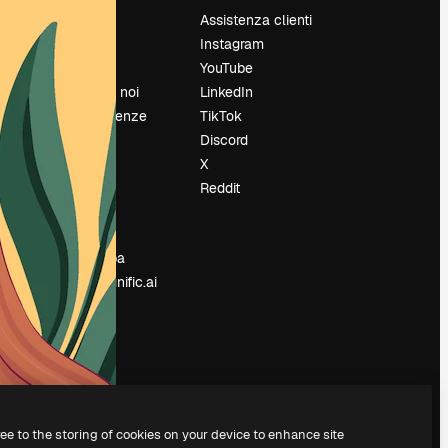
Prezzi
Assistenza clienti
Chi siamo
Instagram
Recensioni
YouTube
Lavora con noi
LinkedIn
Cerca tendenze
TikTok
Blog
Discord
Eventi
X
Slidesgo
Reddit
e
Vendi i tuoi
contenuti
Sala stampa
Cerchi magnific.ai
ree to the storing of cookies on your device to enhance site