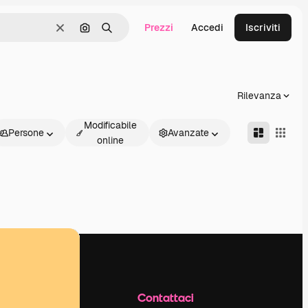
Prezzi
Accedi
Iscriviti
Cancella
Cerca per immagine
Ricerca
Rilevanza
Modificabile
Persone
Avanzate
online
Azienda
Contattaci