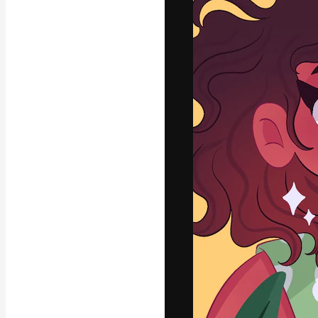
La piattaforma c
migliori lavori. 
creativi, impres
Italiano
Copyright © 2010