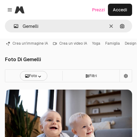
Magnific
Prezzi
Accedi
Close menu
Cancella
Cerca 
Crea un'immagine IA
Crea un video IA
Yoga
Famiglia
Design
Foto Di Gemelli
Foto
Filtri