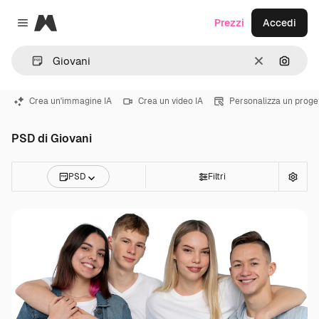
Magnific
Prezzi
Accedi
Close menu
Cancella
Cerca 
Crea un'immagine IA
Crea un video IA
Personalizza un proge
PSD di Giovani
PSD
Filtri