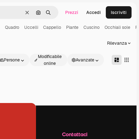
Prezzi
Accedi
Iscriviti
Cancella
Cerca per immagine
Ricerca
Quadro
Uccelli
Cappello
Piante
Cuscino
Occhiali sole
F
Rilevanza
Modificabile
Persone
Avanzate
online
Azienda
Contattaci