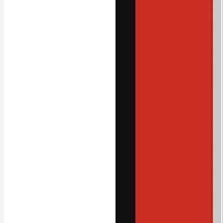
La piattaforma c
migliori lavori. 
creativi, impres
Italiano
Copyright © 2010