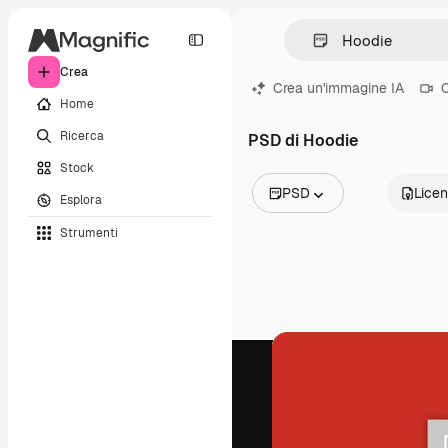
Crea
Crea un'immagine IA
C
Home
Ricerca
PSD di Hoodie
Stock
PSD
Lice
Esplora
Tutte le immagini
Strumenti
Vettori
Illustrazioni
Foto
PSD
Modelli
Mockup
Video
Clip video
Motion graphic
Modelli di video
Icone
Modelli 3D
Font