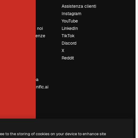
Prezzi
Assistenza clienti
Chi siamo
Instagram
Recensioni
YouTube
Lavora con noi
LinkedIn
Cerca tendenze
TikTok
Blog
Discord
Eventi
X
Slidesgo
Reddit
e
Vendi i tuoi
contenuti
Sala stampa
Cerchi magnific.ai
ree to the storing of cookies on your device to enhance site