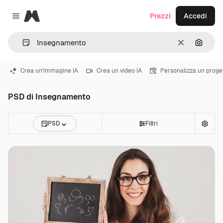
Magnific
Prezzi
Accedi
Close menu
Cancella
Cerca 
Crea un'immagine IA
Crea un video IA
Personalizza un proge
PSD di Insegnamento
PSD
Filtri